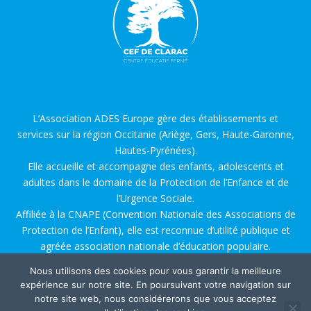
L’Association ADES Europe gère des établissements et
services sur la région Occitanie (Ariège, Gers, Haute-Garonne,
Hautes-Pyrénées).
Elle accueille et accompagne des enfants, adolescents et
adultes dans le domaine de la Protection de l’Enfance et de
l’Urgence Sociale.
Affiliée à la CNAPE (Convention Nationale des Associations de
Protection de l’Enfant), elle est reconnue d’utilité publique et
agréée association nationale d’éducation populaire.
Nous utilisons des cookies pour vous garantir la meilleure
Conception Web par
IOLYN Project
.
Mentions Légales
.
expérience sur notre site. En poursuivant votre navigation sur
Politique des Données Informatiques
.
notre site web, nous considérerons que vous acceptez