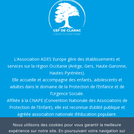
L’Association ADES Europe gère des établissements et
services sur la région Occitanie (Ariège, Gers, Haute-Garonne,
Hautes-Pyrénées).
Elle accueille et accompagne des enfants, adolescents et
adultes dans le domaine de la Protection de l’Enfance et de
l’Urgence Sociale.
Affiliée à la CNAPE (Convention Nationale des Associations de
Protection de l’Enfant), elle est reconnue d’utilité publique et
agréée association nationale d’éducation populaire.
Nous utilisons des cookies pour vous garantir la meilleure
Conception Web par
IOLYN Project
.
Mentions Légales
.
expérience sur notre site. En poursuivant votre navigation sur