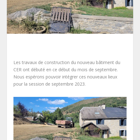
Les
travaux
de
construction
du
nouveau
bâtiment du
CER
ont
débuté
en
ce
début
du
mois
de
septembre
.
Nous
espérons pouvoir
intégrer
ces
nouveaux
lieux
pour
la
session de
septembre
20
2
3.