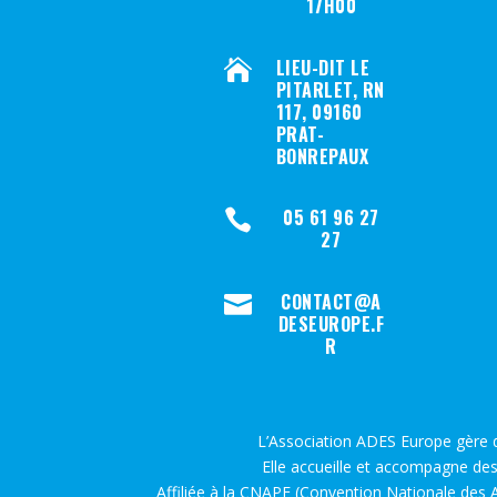
17H00
LIEU-DIT LE

PITARLET, RN
117, 09160
PRAT-
BONREPAUX
05 61 96 27

27
CONTACT@A

DESEUROPE.F
R
L’Association ADES Europe gère d
Elle accueille et accompagne des
Affiliée à la CNAPE (Convention Nationale des As