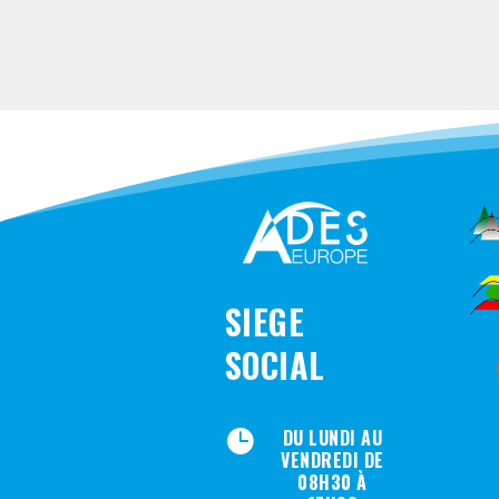
SIEGE
SOCIAL
DU LUNDI AU

VENDREDI DE
08H30 À